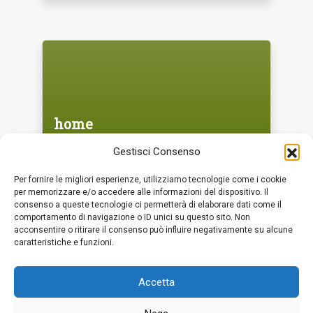
home
Gestisci Consenso
Per fornire le migliori esperienze, utilizziamo tecnologie come i cookie
per memorizzare e/o accedere alle informazioni del dispositivo. Il
consenso a queste tecnologie ci permetterà di elaborare dati come il
comportamento di navigazione o ID unici su questo sito. Non
acconsentire o ritirare il consenso può influire negativamente su alcune
caratteristiche e funzioni.
F.lli Aprile srl, c.da S. Agata 97018 Scicli RG -
Accetta
0932 833828 | info@fratelliaprile.it | PI
00944610880