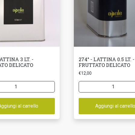
LATTINA 3 LT. -
274° - LATTINA 0.5 LT. -
TO DELICATO
FRUTTATO DELICATO
€
12,00
274°
-
LATTINA
Aggiungi al carrello
0.5
Aggiungi al carrell
LT.
-
TO
FRUTTATO
TO
DELICATO