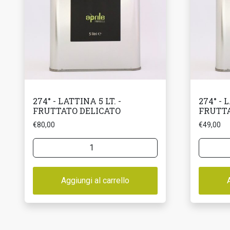
274° - LATTINA 5 LT. -
274° - 
FRUTTATO DELICATO
FRUTTA
€
80,00
€
49,00
274°
274°
-
-
LATTINA
LATTINA
5
Aggiungi al carrello
3
LT.
LT.
-
-
FRUTTATO
FRUTTA
DELICATO
DELICA