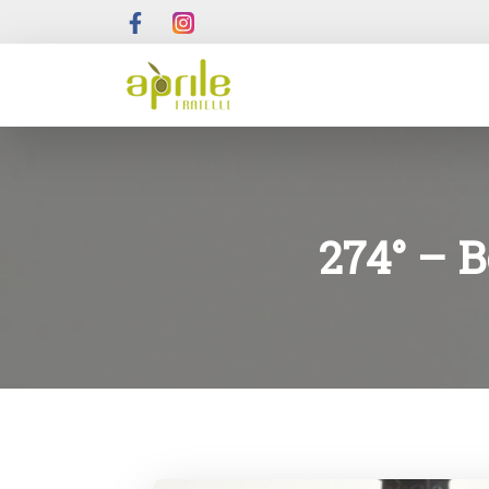
274° – Bo