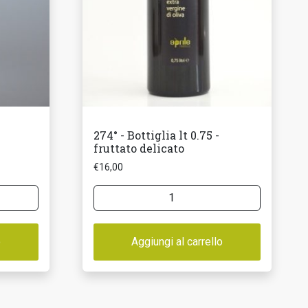
274° - Bottiglia lt 0.75 -
fruttato delicato
€
16,00
274°
-
Bottiglia
o
lt
Aggiungi al carrello
0.75
-
fruttato
delicato