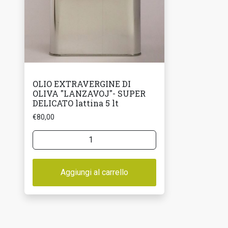
OLIO EXTRAVERGINE DI
OLIVA "LANZAVOJ"- SUPER
DELICATO lattina 5 lt
€
80,00
OLIO
EXTRAVERGINE
DI
OLIVA
Aggiungi al carrello
"LANZAVOJ"-
SUPER
DELICATO
lattina