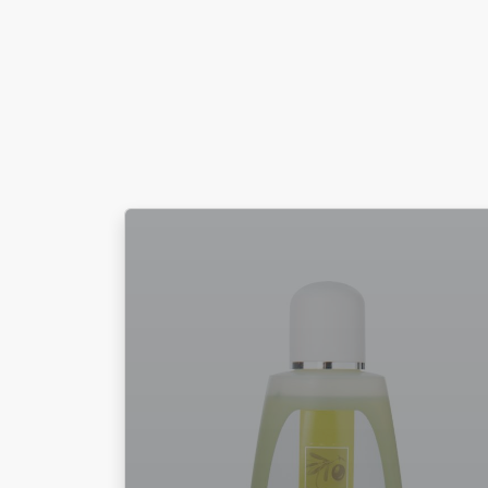
5
lt
quantità