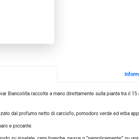
Inform
tivar Biancolilla raccolte a mano direttamente sulla pianta tra il 
rizzato dal profumo netto di carciofo, pomodoro verde ed erba app
aro e piccante.
rudo su insalate, carni bianche, pesce o “semplicemente” su una 