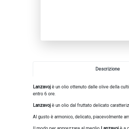
Descrizione
Lanzavoj
è un olio ottenuto dalle olive della cul
entro 6 ore.
Lanzavoj
è un olio dal fruttato delicato caratte
Al gusto è armonico, delicato, piacevolmente am
Il modo per apprezzare al meglio
Lanzavoj
è a c