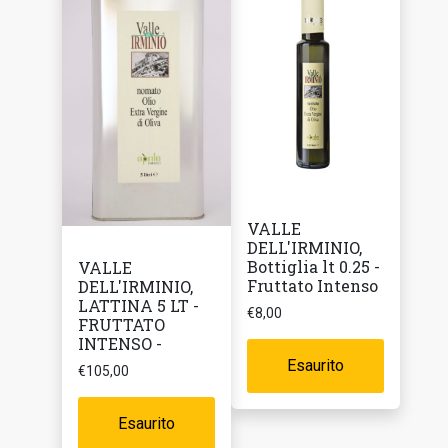
VALLE
DELL'IRMINIO,
Bottiglia lt 0.25 -
VALLE
Fruttato Intenso
DELL'IRMINIO,
LATTINA 5 LT -
€
8,00
FRUTTATO
INTENSO -
Esaurito
€
105,00
Esaurito